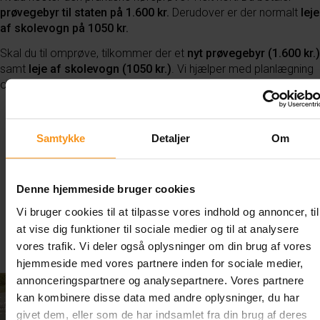
prøvegebyr til staten på 1.600 kr.
Derudover er der normalt
leje
af skolevogn på 1050 kr.
Skal du til omprøve, tilkommer der et
nyt prøvegebyr (1.600 kr.)
samt
leje af skolevogn (1050 kr.)
. Vi hjælper med planlægning
og ekstra træning, så du føler dig klar.
Samtykke
Detaljer
Om
Denne hjemmeside bruger cookies
Vi bruger cookies til at tilpasse vores indhold og annoncer, til
at vise dig funktioner til sociale medier og til at analysere
vores trafik. Vi deler også oplysninger om din brug af vores
hjemmeside med vores partnere inden for sociale medier,
annonceringspartnere og analysepartnere. Vores partnere
kan kombinere disse data med andre oplysninger, du har
givet dem, eller som de har indsamlet fra din brug af deres