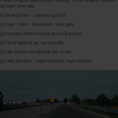
manøvrering (fx bakning eller vending). Vis, at du læser trafikken
og tager sikre valg.
Se langt frem – planlæg i god tid.
Spejl – blink – skuldertjek – hver gang.
Hold god afstand og kør jævnt på gassen.
Tilpas farten til vej, vejr og trafik.
Vær tydelig ved vigepligt: kig, rul, kør.
Vælg det sikre – ingen hastværk, ingen chancer.