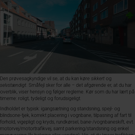
Den prøvesagkyndige vil se, at du kan køre
sikkert
og
selvstændigt
. Småfejl sker for alle – det afgørende er, at du har
overblik, viser hensyn og følger reglerne. Kør som du har lært på
timerne: roligt, tydeligt og forudsigeligt.
Indholdet er typisk: igangsætning og standsning, spejl- og
blindsone-tjek, korrekt placering i vognbane, tilpasning af fart til
forhold, vigepligt og kryds, rundkørsel, bane-/vognbaneskift, evt.
motorvej/motortrafikvej, samt parkering/standsning og enkel