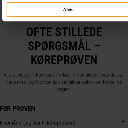
Afvis
OFTE STILLEDE
SPØRGSMÅL –
KØREPRØVEN
Alt det vigtige – kort sagt. Forløb, forventninger, hvad du skal
have med, og hvordan du viser sikker, selvsikker kørsel på
dagen.
FØR PRØVEN
Hvornår er jeg klar til køreprøven?