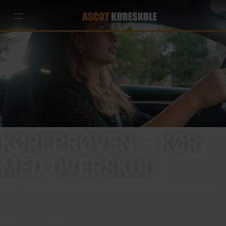
KØREPRØVEN – KØR
MED OVERSKUD
Få styr på forløb, krav og hvad den prøvesagkyndige lægger
vægt på. Kort og konkret, så du kan levere sikker, selvsikker
kørsel på dagen.