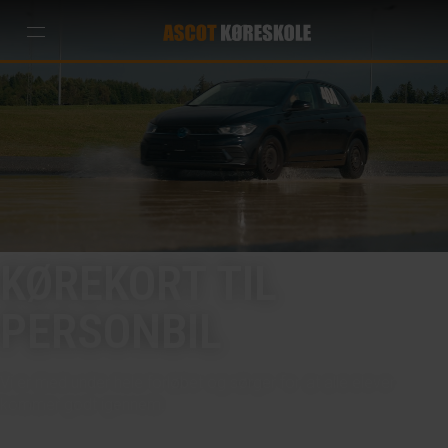
KØREKORT TIL
PERSONBIL
Vi er med under hele forløbet og sørger for, at alle elever
kommer godt igennem.