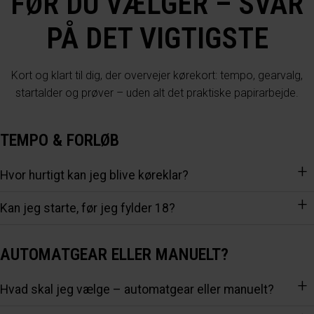
FØR DU VÆLGER – SVAR
PÅ DET VIGTIGSTE
Kort og klart til dig, der overvejer kørekort: tempo, gearvalg,
startalder og prøver – uden alt det praktiske papirarbejde.
TEMPO & FORLØB
Hvor hurtigt kan jeg blive køreklar?
Det kommer an på dit tempo og ledige prøver. Vælg et intensivt
Kan jeg starte, før jeg fylder 18?
forløb eller et mere roligt tempo – vi planlægger sammen, så
Ja. Du må begynde, når du er 16 år og 9 måneder. Selve
det passer til din hverdag.
køreprøven kan du først gå til, når du er fyldt 17 år.
AUTOMATGEAR ELLER MANUELT?
Hvad skal jeg vælge – automatgear eller manuelt?
Automatgear er nemt og roligt at starte i. Vælger du manuelt,