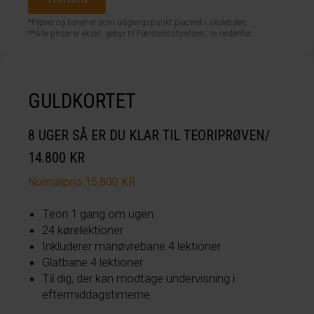
*Prøver og baner er som udgangspunkt placeret i skoletiden.
**Alle priser er ekskl. gebyr til Færdselsstyrelsen, se nedenfor.
GULDKORTET
8 UGER SÅ ER DU KLAR TIL TEORIPRØVEN/
14.800 KR
Normalpris 15.800 KR
Teori 1 gang om ugen
24 kørelektioner
Inkluderer manøvrebane 4 lektioner
Glatbane 4 lektioner
Til dig, der kan modtage undervisning i
eftermiddagstimerne