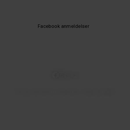
Facebook anmeldelser
Google anmeldelser
© Copyright
2026
Ascot køreskole –
Design by DAN®