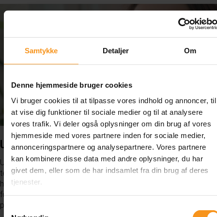
Samtykke
Detaljer
Om
Denne hjemmeside bruger cookies
Vi bruger cookies til at tilpasse vores indhold og annoncer, til
at vise dig funktioner til sociale medier og til at analysere
vores trafik. Vi deler også oplysninger om din brug af vores
hjemmeside med vores partnere inden for sociale medier,
UNDERVISNING
annonceringspartnere og analysepartnere. Vores partnere
kan kombinere disse data med andre oplysninger, du har
Undervisningen hos os er levende, overskuelig og tilpasset dit
givet dem, eller som de har indsamlet fra din brug af deres
tempo – både i teorilokalet og bag rattet. Vi arbejder med små
tjenester.
hold, klare forklaringer og realistiske eksempler, så du hurtigt
forstår reglerne og kan omsætte dem til tryg og sikker kørsel i
praksis.
Samtykkevalg