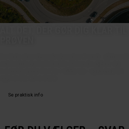
ALT DET, DER GØR DIG KLAR TIL
PRØVEN
Her finder du alt det praktiske samlet ét sted – så du altid
ved, hvad du skal have med, hvilke krav der gælder, og
hvordan du møder helt klar til både teori- og køreprøven.
Ingen stress, kun overblik.
Se praktisk info